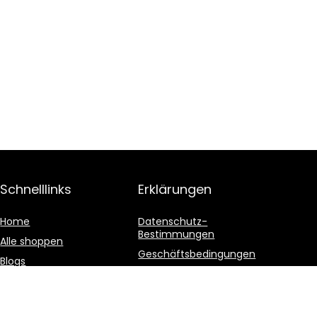
Schnelllinks
Erklärungen
Home
Datenschutz-
Bestimmungen
Alle shoppen
Geschäftsbedingungen
Blogs
Affiliate-Offenlegung
Unsere Webshops
Werben