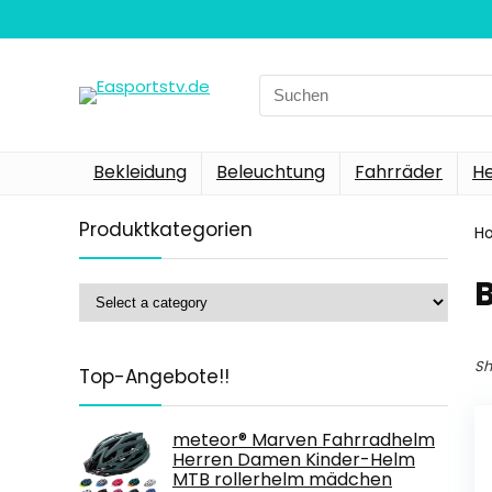
Search
for:
Bekleidung
Beleuchtung
Fahrräder
H
Produktkategorien
H
‎
Sh
Top-Angebote!!
meteor® Marven Fahrradhelm
Herren Damen Kinder-Helm
MTB rollerhelm mädchen