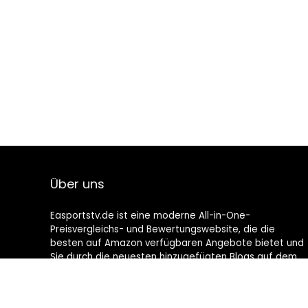
Über uns
Easportstv.de ist eine moderne All-in-One-
Preisvergleichs- und Bewertungswebsite, die die
besten auf Amazon verfügbaren Angebote bietet und
Sie durch die neuesten hinzugefügten Blogs auf dem
Laufenden hält. Alle Bilder unterliegen dem
Urheberrecht ihrer jeweiligen Eigentümer. Alle zitierten
Inhalte stammen aus ihren jeweiligen Quellen.