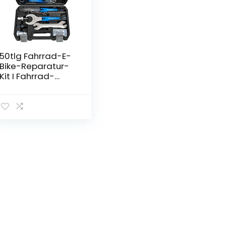
50tlg Fahrrad-E-
Bike-Reparatur-
Kit I Fahrrad-
Hand-Werkzeug-
Set I Fahrrad-
Multifunktions-
Werkzeug-
Koffer-Set I Bike-
Tool-Fahrrad-
Reifen-Flick-
Ketten-
Reparatur-
Werkzeug