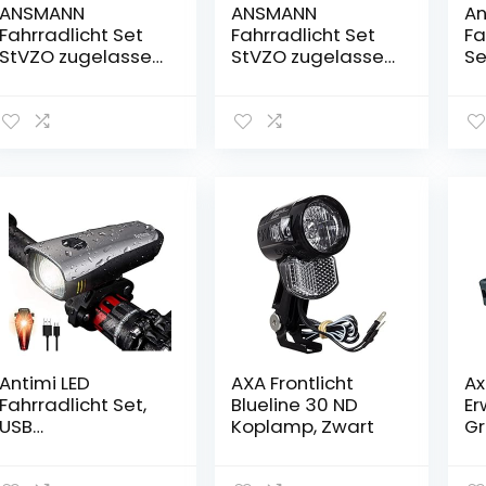
ANSMANN
ANSMANN
An
Fahrradlicht Set
Fahrradlicht Set
Fa
StVZO zugelassen
StVZO zugelassen
Se
mit CREE LED / 140
mit OSRAM LED
Fa
m Leuchtweite 35
und auto.
ng
Lux 170 Lumen
Abblendlicht 200
Zu
IPX4
m Leuchtweite
Fa
Akkubetrieben
100 Lux 180 Lumen
Fa
aufladbar über
IPX5
2 
USB / Radlicht Set
Akkubetrieben
bestehend aus
aufladbar über
Vorderlicht &
USB Radlicht Set
Rücklicht
Vorderlicht &
Rücklicht
Antimi LED
AXA Frontlicht
Ax
Fahrradlicht Set,
Blueline 30 ND
Er
USB
Koplamp, Zwart
Gr
Wiederaufladbar
Be
Fahrradbeleuchtu
Sc