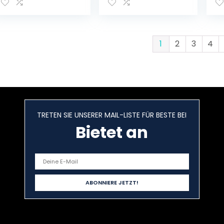
ng Set mit IPX5
Ei
Wasserdicht
Frontlicht &
Rücklichter,Fahrra
dlampe mit
1
2
3
4
Samsung
2600mAh Li-ion
Akku
TRETEN SIE UNSERER MAIL-LISTE FÜR BESTE BEI
Bietet an