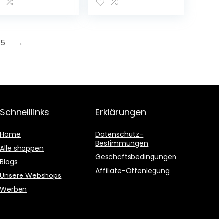
nheitsgröße
Akkulaufzeit I
Aufladbares
Fahrrad licht LED
für vorne + hinten
I Rücklicht
5
→
fahrrad,
fahrradlicht vorne
I Micro-USB
Schnelllinks
Erklärungen
Home
Datenschutz-
Bestimmungen
Alle shoppen
Geschäftsbedingungen
Blogs
Affiliate-Offenlegung
Unsere Webshops
Werben