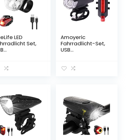
eLife LED
Amoyeric
hrradlicht Set,
Fahrradlicht-Set,
SB
USB
ederaufladbar
wiederaufladbar
Fahrradlampe
e Fahrradlichter, 5
VZO
Modi,
gelassen
wasserdicht, LED-
hrradbeleuchtu
Scheinwerfer,
 Fahrradlichter
Mountainbike-
t mit USB Kabel,
Licht, Sicherheit
Licht Modi,
und einfache
sserdicht
Montage,
ontlicht
Fahrrad-
cklicht Set
Vorderlicht und
Rücklicht