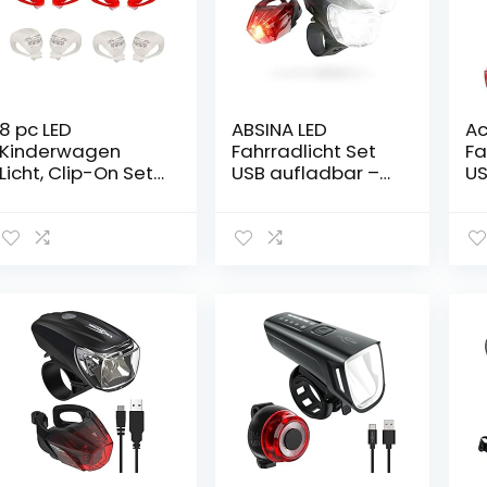
8 pc LED
ABSINA LED
Ac
Kinderwagen
Fahrradlicht Set
Fa
Licht, Clip-On Set
USB aufladbar –
U
Silikon Leuchte
Fahrradbeleuchtu
Wi
Kinderwagen
ng StVZO
e 
Blinklicht,
zugelassen –
St
Klemmleuchte
Fahrradlichter
Zu
Beleuchtung
vorne und hinten,
Fa
Klemmlicht
Fahrrad Licht LED
ng
Warnleuchte Clip
Set, Akku
Se
Leuchte Lampe
Fahrradlampe
2 
für Spaziergänger
Set, Licht Fahrrad
Wa
& Buggy , Läufer
Fr
(8pc Weiß+rot)
Rü