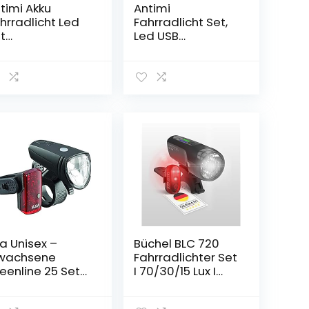
timi Akku
Antimi
hrradlicht Led
Fahrradlicht Set,
t
Led USB
hrradbeleuchtu
Wiederaufladbar
 USB Aufladbar
Fahrradbeleuchtu
gelassen USB
ng Set mit IPX5
hrradlampe
Wasserdicht
hrradlichter mit
Frontlicht &
Licht-Modi
Rücklichter,Fahrra
dlampe mit
Samsung
2600mAh Li-ion
Akku (Gray)
a Unisex –
Büchel BLC 720
wachsene
Fahrradlichter Set
eenline 25 Set
I 70/30/15 Lux I
leuchtungsset,
StVZO zugelassen
hwarz,
mit bis zu 14h