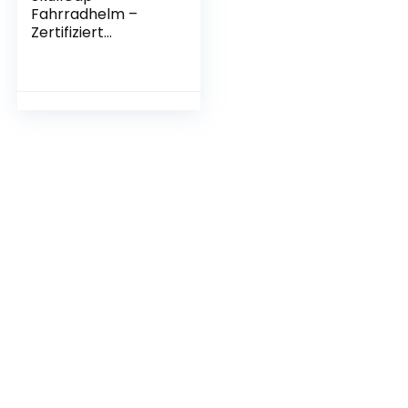
Fahrradhelm –
Zertifiziert
Fahrradhelm
Damen und Herren
– Spüre das
Abenteuer abseits
der Straße mit
SkullCap MTB Helm
– Fahrrad Helm
Einstellbar Größe
55-58, 59-61 cm