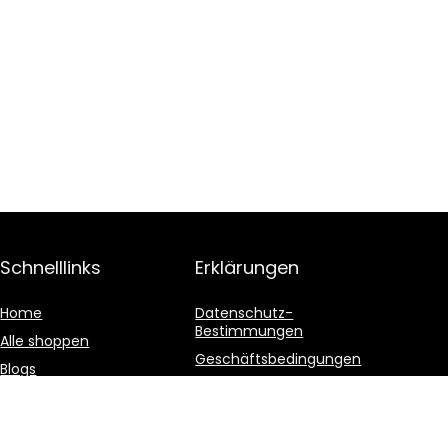
Schnelllinks
Erklärungen
Home
Datenschutz-
Bestimmungen
Alle shoppen
Geschäftsbedingungen
Blogs
Affiliate-Offenlegung
Unsere Webshops
Werben