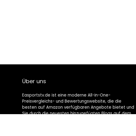
Über uns
Easportstv.de ist eine moderne All-in-One-
Preisvergleichs- und Bewertungswebsite, die die
besten auf Amazon verfügbaren Angebote bietet und
Sie durch die neuesten hinzugefügten Blogs auf dem
Laufenden hält. Alle Bilder unterliegen dem
Urheberrecht ihrer jeweiligen Eigentümer. Alle zitierten
Inhalte stammen aus ihren jeweiligen Quellen.