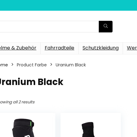
elme & Zubehör
Fahrradteile
Schutzkleidung
Wer
ome
Product Farbe
‎Uranium Black
Uranium Black
owing all 2 results