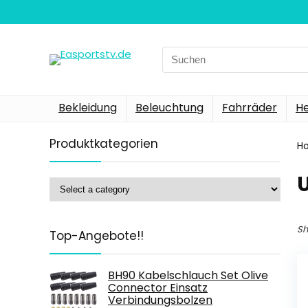
Search
for:
Bekleidung
Beleuchtung
Fahrräder
H
Produktkategorien
H
‎
Sh
Top-Angebote!!
BH90 Kabelschlauch Set Olive
Connector Einsatz
Verbindungsbolzen