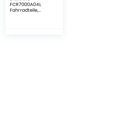
FCR7000A04L
Fahrradteile,
Standard, 50/34
Teeth