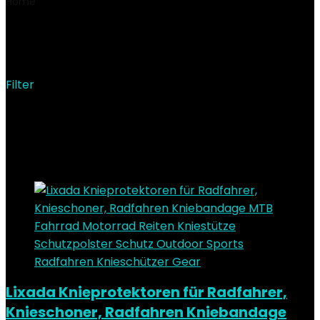
Home
Product Hersteller
‎Lixa-da
‎Lixa-da
Filter
Showing the single result
Added to wishlist
Removed from wishlist
0
Add to compare
Lixada Knieprotektoren für Radfahrer,
Knieschoner, Radfahren Kniebandage