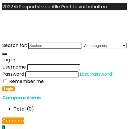
2022 © Easportstv.de Alle Rechte vorbehalten
Search for:
Log In
Username
Password
Lost Password?
Remember me
Login
Compare items
Total (
0
)
Compare
0