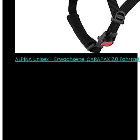
ALPINA Unisex - Erwachsene, CARAPAX 2.0 Fahrra