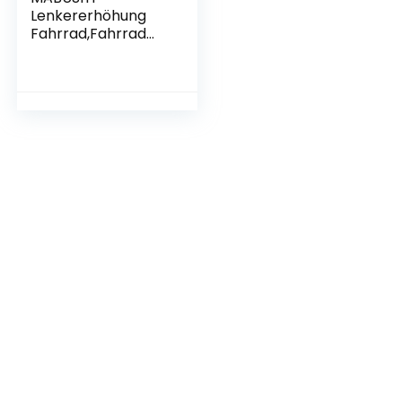
Lenkererhöhung
Fahrrad,Fahrrad
Gabelschaft
Extender,Fahrrad
Vorbau Riser
verstellbar Höhen-
Adapter Aluminium
für Radsport Bike
Stem Extender für
28.6mm 1 1/8″
Mountainbike
Rennrad MTB