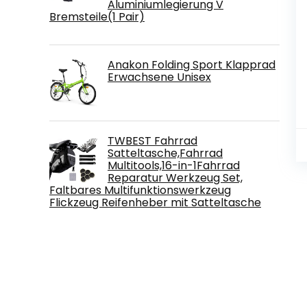
Aluminiumlegierung V
Bremsteile(1 Pair)
Anakon Folding Sport Klapprad
Erwachsene Unisex
TWBEST Fahrrad
Satteltasche,Fahrrad
Multitools,16-in-1Fahrrad
Reparatur Werkzeug Set,
Faltbares Multifunktionswerkzeug
Flickzeug Reifenheber mit Satteltasche