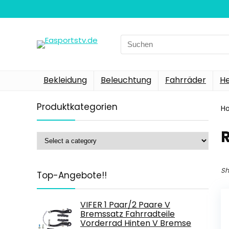
Search
for:
Bekleidung
Beleuchtung
Fahrräder
H
Produktkategorien
H
Sh
Top-Angebote!!
VIFER 1 Paar/2 Paare V
Bremssatz Fahrradteile
Vorderrad Hinten V Bremse