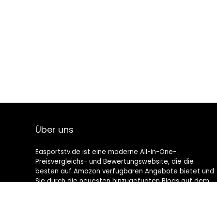
Über uns
Easportstv.de ist eine moderne All-in-One-
Preisvergleichs- und Bewertungswebsite, die die
besten auf Amazon verfügbaren Angebote bietet und
Sie durch die neuesten hinzugefügten Blogs auf dem
Laufenden hält. Alle Bilder unterliegen dem
Urheberrecht ihrer jeweiligen Eigentümer. Alle zitierten
Inhalte stammen aus ihren jeweiligen Quellen.