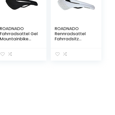
ROADNADO
ROADNADO
Fahrradsattel Gel
Rennradsattel
Mountainbike
Fahrradsitz
Fahrradsitz MTB
Rennrad
Sattel Hohl
Sitzkissen
Atmungsaktiv
Fahrradsitzkissen
Ergonomisches
Ergonomischer
Design
Fahrradsattel für
Stoßdämpfend
Männer Frauen
und wasserdicht
Bequemer
Komfortabler
Wasserdichter
Fahrradsitz
Fahrradsattel für
Fahrradteile
MTB Rennrad