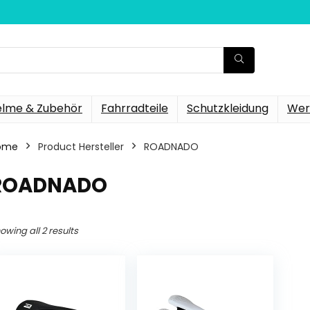
elme & Zubehör
Fahrradteile
Schutzkleidung
Wer
ome
Product Hersteller
‎ROADNADO
‎ROADNADO
owing all 2 results