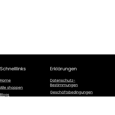
Schnelllinks
Erklärungen
Home
Datenschutz-
Bestimmungen
Alle shoppen
Geschäftsbedingungen
Blogs
Affiliate-Offenlegung
Unsere Webshops
Werben