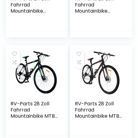
Fahrrad
Fahrrad
Mountainbike
Mountainbike
Kinderfahrrad 21
Kinderfahrrad 21
Gang
Gang
Scheibenbremse
Scheibenbremse
Shimano Gelb
Shimano Gelb
RV-Parts 28 Zoll
RV-Parts 28 Zoll
Fahrrad
Fahrrad
Mountainbike MTB
Mountainbike MTB
Hardtail Unisex 21
Hardtail Unisex 21
Gang Shimano 47
Gang Shimano 47
cm Grün
cm Rot