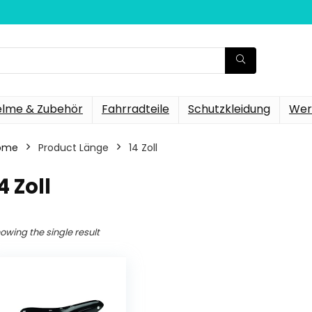
elme & Zubehör
Fahrradteile
Schutzkleidung
Wer
ome
Product Länge
‎14 Zoll
14 Zoll
owing the single result