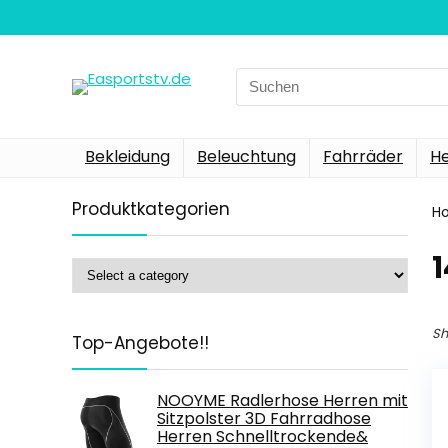
Search
for:
Bekleidung
Beleuchtung
Fahrräder
H
Produktkategorien
H
‎
Sh
Top-Angebote!!
NOOYME Radlerhose Herren mit
Sitzpolster 3D Fahrradhose
Herren Schnelltrockende&