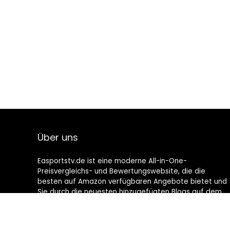
Über uns
Easportstv.de ist eine moderne All-in-One-
Preisvergleichs- und Bewertungswebsite, die die
besten auf Amazon verfügbaren Angebote bietet und
Sie durch die neuesten hinzugefügten Blogs auf dem
Laufenden hält. Alle Bilder unterliegen dem
Urheberrecht ihrer jeweiligen Eigentümer. Alle zitierten
Inhalte stammen aus ihren jeweiligen Quellen.