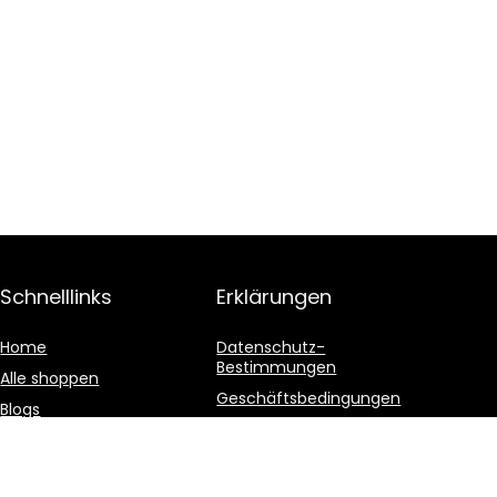
Schnelllinks
Erklärungen
Home
Datenschutz-
Bestimmungen
Alle shoppen
Geschäftsbedingungen
Blogs
Affiliate-Offenlegung
Unsere Webshops
Werben