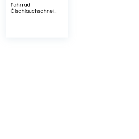
Fahrrad
Ölschlauchschneid
er Fahrrad Fahrrad
Ölbremse Fahrrad
Öl Nadel
Einpressen
Werkzeugset mit
Ölschlauchschneid
er Zubehör