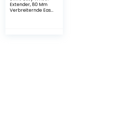
Extender, 80 Mm
Verbreiternde Easy
Wheel-
Verlängerungsstan
ge, Kompatibel mit
Brompton 3sixty
und Anderen
Falträdern