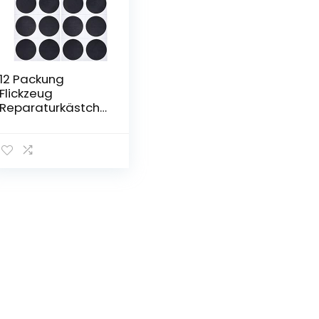
12 Packung
Flickzeug
Reparaturkästche
n, Fahrrad
Punction Repair
Patches
Selbstklebendes
Kit