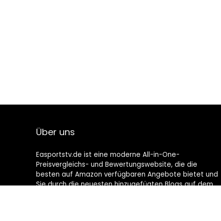
Über uns
Easportstv.de ist eine moderne All-in-One-
Preisvergleichs- und Bewertungswebsite, die die
besten auf Amazon verfügbaren Angebote bietet und
Sie durch die neuesten hinzugefügten Blogs auf dem
Laufenden hält. Alle Bilder unterliegen dem
Urheberrecht ihrer jeweiligen Eigentümer. Alle zitierten
Inhalte stammen aus ihren jeweiligen Quellen.