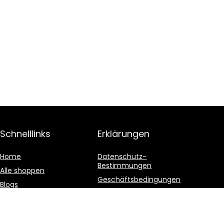
Schnelllinks
Erklärungen
Home
Datenschutz-
Bestimmungen
Alle shoppen
Geschäftsbedingungen
Blogs
Affiliate-Offenlegung
Unsere Webshops
Werben