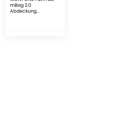
mBag 2.0
Abdeckung
Fahrradschutzhülle
Fahrrad Bike Cover
für die Reise mit
dem Auto
Fahrradabdeckung
26“-29“ Made in EU