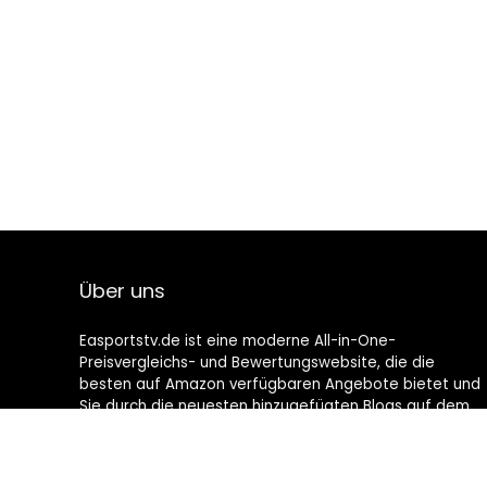
Über uns
Easportstv.de ist eine moderne All-in-One-
Preisvergleichs- und Bewertungswebsite, die die
besten auf Amazon verfügbaren Angebote bietet und
Sie durch die neuesten hinzugefügten Blogs auf dem
Laufenden hält. Alle Bilder unterliegen dem
Urheberrecht ihrer jeweiligen Eigentümer. Alle zitierten
Inhalte stammen aus ihren jeweiligen Quellen.