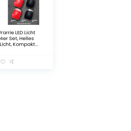
Yarrie LED Licht
4er Set, Helles
Licht, Kompakt
und Wasserdicht,
Langlebiger Akku,
LED ist für den
Außenbereich
geeignet und
kann auch als
Kinderwagen
Licht