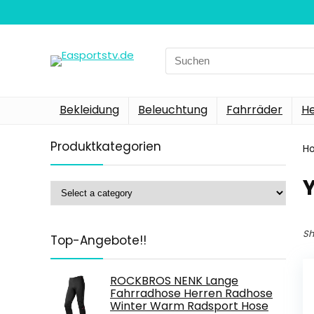
Search
for:
Bekleidung
Beleuchtung
Fahrräder
H
Produktkategorien
H
‎
Sh
Top-Angebote!!
ROCKBROS NENK Lange
Fahrradhose Herren Radhose
Winter Warm Radsport Hose