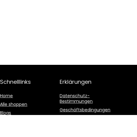
Schnelllinks
Erklärungen
Home
Datenschutz-
Bestimmungen
Alle shoppen
Geschäftsbedingungen
Blogs
Affiliate-Offenlegung
Unsere Webshops
Werben