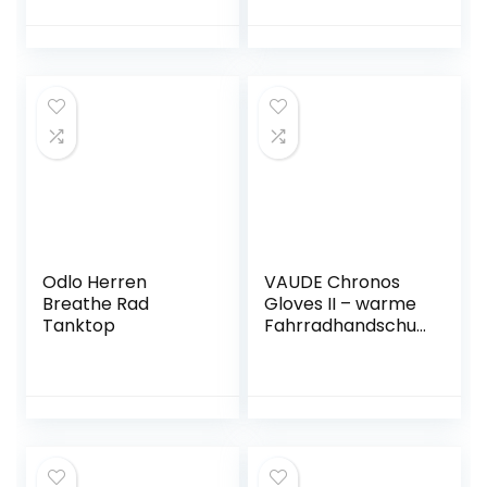
Windjacke
Radhose
Freizeithose S-4XL
Odlo Herren
VAUDE Chronos
Breathe Rad
Gloves II – warme
Tanktop
Fahrradhandschuh
e