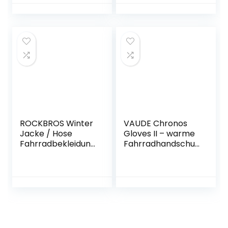
Rennrad Gravel
MTB Beinwärmer
Cycling Leg
Warmers
ROCKBROS Winter
VAUDE Chronos
Jacke / Hose
Gloves II – warme
Fahrradbekleidung
Fahrradhandschuh
Herren Fahrrad
e
Radjacke Lange
Windjacke
Radhose
Freizeithose S-4XL