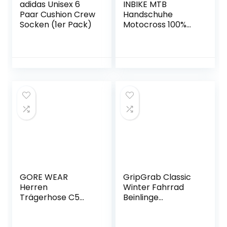
adidas Unisex 6
INBIKE MTB
Paar Cushion Crew
Handschuhe
Socken (1er Pack)
Motocross 100%
Voll Schutz mit TPR
Fingerpads und
SCR-Pad für
Flexibilität beim
Rennradfahren,
Mountainbiken,
Faltradfahren,
Fixed-Gear-
Radfahren usw
GORE WEAR
GripGrab Classic
Herren
Winter Fahrrad
Trägerhose C5
Beinlinge
Thermo
Rutschfeste
Thermo Radsport