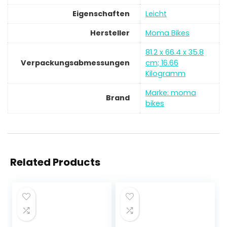
Eigenschaften
‎Leicht
Hersteller
‎Moma Bikes
‎81.2 x 66.4 x 35.8
Verpackungsabmessungen
cm; 16.66
Kilogramm
Marke: moma
Brand
bikes
Related Products