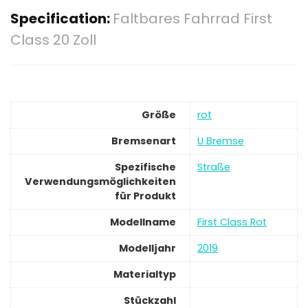
Specification:
Faltbares Fahrrad First
Class 20 Zoll
Größe
‎rot
Bremsenart
‎U Bremse
Spezifische
‎Straße
Verwendungsmöglichkeiten
für Produkt
Modellname
‎First Class Rot
Modelljahr
‎2019
Materialtyp
Stückzahl