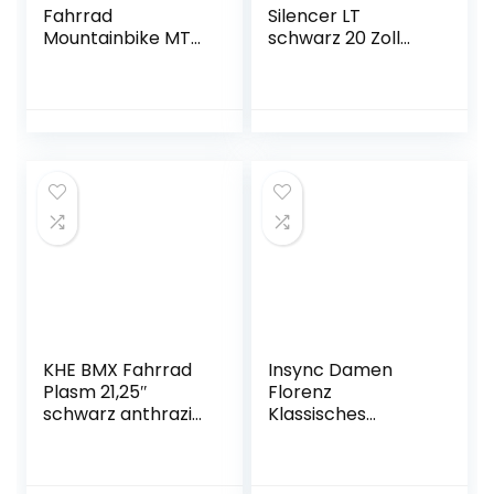
Fahrrad
Silencer LT
Mountainbike MTB
schwarz 20 Zoll
Hardtail Unisex 21
patentierter Affix
Gang Shimano 47
360° nur 9,9kg!
cm Rot
KHE BMX Fahrrad
Insync Damen
Plasm 21,25″
Florenz
schwarz anthrazit
Klassisches
20 Zoll Affix Rotor
Fahrrad, blau, 16-
nur 11,1kg
Inch