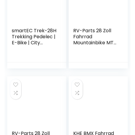
smartEC Trek-28H
RV-Parts 28 Zoll
Trekking Pedelec |
Fahrrad
E-Bike | City
Mountainbike MTB
Elektrofahrrad 28
Hardtail Unisex 21
Zoll Lithium-Ionen-
Gang Shimano 47
Akku 36V/13Ah
cm Grün
Motor 250W
Fahrunterstützung
25 km/h
Modelljahr 2022
RV-Parts 28 Zoll
KHE BMX Fahrrad