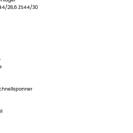
ZS44/28,6 ZS44/30
e
e
chnellspanner
l