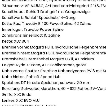
‘Steuersatz: VP A45AC, A-Head, semi-integriert, 1 1/8, 
Schalthebel: Rohloff Drehgriff mit Ganganzeige
Schaltwerk: Rohloff Speedhub, 14-Gang
Kette Rad: Truvativ E 400 PowerSpline, 42 Zähne
Innenlager: Truvativ Power Spline
Zahnkranz: Einzelblatt 15 Zähne
Kette: XLC 804
Bremse vorne: Magura HS 11, hydraulische Felgenbrems
Bremse hinten: Magura HS 11, hydraulische Felgenbrems
Bremshebel: Bremshebel Magura HS 11, Aluminium
Felgen: Ryde X-Pace, Alu-Hohlkammer, geöst
Nabe vorne: Shutter Precision Nabendynamo PV 8 mit S
Nabe hinten: Rohloff Speed Hub
Speichen: DT Nirosta Speichen, schwarz 2,0 mm
Bereifung: Schwalbe Marathon, 40 – 622 Reflex, SV-Venti
Griffe: XLC Ends
Lenker: XLC EVO ALU