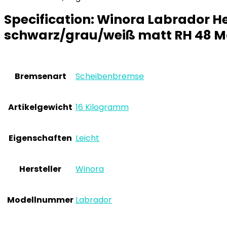
Specification:
Winora Labrador H
schwarz/grau/weiß matt RH 48 Mo
Bremsenart
‎Scheibenbremse
Artikelgewicht
‎16 Kilogramm
Eigenschaften
‎Leicht
Hersteller
‎Winora
Modellnummer
‎Labrador