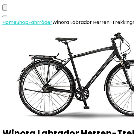
Home
Shop
Fahrräder
Winora Labrador Herren-Trekking
Winora Labrador Herren-Tre