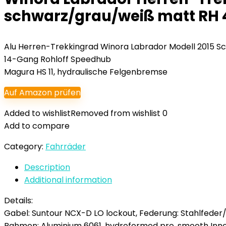
schwarz/grau/weiß matt RH 4
Alu Herren-Trekkingrad Winora Labrador Modell 2015 S
14-Gang Rohloff Speedhub
Magura HS 11, hydraulische Felgenbremse
Auf Amazon prüfen
Added to wishlist
Removed from wishlist
0
Add to compare
Category:
Fahrräder
Description
Additional information
Details:
Gabel: Suntour NCX-D LO lockout, Federung: Stahlfede
Rahmen: Aluminium 6061, hydroformed pro, smooth Inn