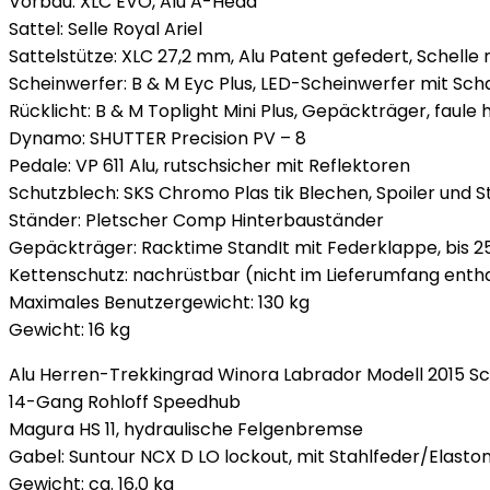
Vorbau: XLC EVO, Alu A-Head
Sattel: Selle Royal Ariel
Sattelstütze: XLC 27,2 mm, Alu Patent gefedert, Schelle
Scheinwerfer: B & M Eyc Plus, LED-Scheinwerfer mit Scha
Rücklicht: B & M Toplight Mini Plus, Gepäckträger, faule 
Dynamo: SHUTTER Precision PV – 8
Pedale: VP 611 Alu, rutschsicher mit Reflektoren
Schutzblech: SKS Chromo Plas tik Blechen, Spoiler und S
Ständer: Pletscher Comp Hinterbauständer
Gepäckträger: Racktime StandIt mit Federklappe, bis 2
Kettenschutz: nachrüstbar (nicht im Lieferumfang ent
Maximales Benutzergewicht: 130 kg
Gewicht: 16 kg
Alu Herren-Trekkingrad Winora Labrador Modell 2015 S
14-Gang Rohloff Speedhub
Magura HS 11, hydraulische Felgenbremse
Gabel: Suntour NCX D LO lockout, mit Stahlfeder/Elast
Gewicht: ca. 16,0 kg