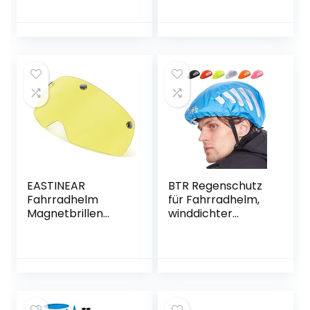
Fahrradhelm
ZubehöR Pads
Schwamm
Fahrradhelm
Polsterung,
Fahrrad Ersatz
Universal
Schaumstoffpolst
er Set für Fahrrad,
Motorrad und
Fahrradhelm (2
Sets)
EASTINEAR
BTR Regenschutz
Fahrradhelm
für Fahrradhelm,
Magnetbrillen
winddichter
Visier,
Regenüberzug,
Abnehmbares
atmungsaktiver
Brille Zubehör für
und wasserfester
Zyklushelm nur
Helmüberzug