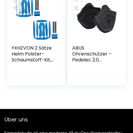
YXHZVON 2 Sätze
ABUS
Helm Polster-
Ohrenschützer –
Schaumstoff-Kit,
Pedelec 2.0
Ersatzschaumpols
Earpads –
ter ​Schwamm
ansteckbar an den
Helmpolster für
Fahrradhelm –
Fahrrad-Motorrad
Winterkit, schwarz
Fahrradhel
Über uns