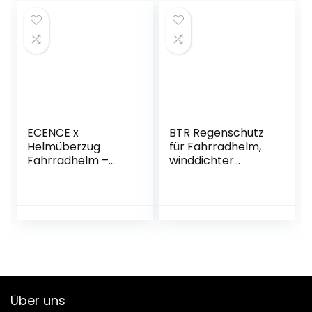
ECENCE x
BTR Regenschutz
Helmüberzug
für Fahrradhelm,
Fahrradhelm –
winddichter
Helmüberzug
Regenüberzug,
Fahrrad –
atmungsaktiver
Regenhülle
und wasserfester
Fahrradhelm –
Helmüberzug
Universal
Helmschutz
Fahrrad
wasserdicht Neon
mit
Über uns
Reflektorstreifen