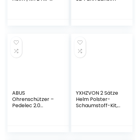
Mountain |
Lüftungsöffnungen
zur Belüftung &
Kühlung,
Größenverstellsys
tem,
Sicherheitsnorm
EN1078 | Trailfinder
Helmet Split |
Erwachsene
ABUS
YXHZVON 2 Sätze
Ohrenschützer –
Helm Polster-
Pedelec 2.0
Schaumstoff-Kit,
Earpads –
Ersatzschaumpols
ansteckbar an den
ter ​Schwamm
Fahrradhelm –
Helmpolster für
Winterkit, schwarz
Fahrrad-Motorrad
Fahrradhel