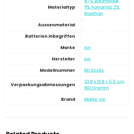
‎87% Baumwolle,
Materialtyp
11% Polyamid, 2%
Elasthan
Aussenmaterial
Batterien inbegriffen
Marke
‎Ion
Hersteller
‎Ion
Modellnummer
‎BD Socks
‎33.8 x 13.8 x 5.5 cm;
Verpackungsabmessungen
160 Gramm
Brand
Marke: Ion