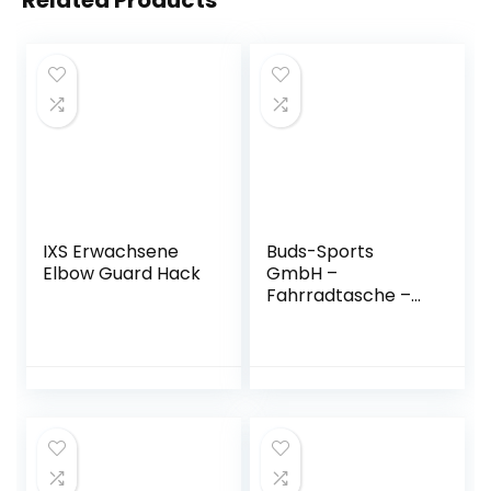
Related Products
IXS Erwachsene
Buds-Sports
Elbow Guard Hack
GmbH –
Fahrradtasche –
ROADBag Light –
Ohne Das
Hinterrad zu
Zerlegen – um
Dein Rennrad zu
Schützen