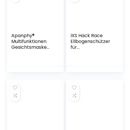
Apanphy®
IXS Hack Race
Multifunktionen
Ellbogenschützer
Gesichtsmaske
für
aus Lycra 3
Mountainbike/E-
Loecher Sport
Bike/Cycle
Balaclava
Erwachsene,
Einfarbige Maske
Unisex, Schwarz,
Warm Fahrrad Ski
Large
Snowboard
(Camouflage
Blu/Grau/Grün)