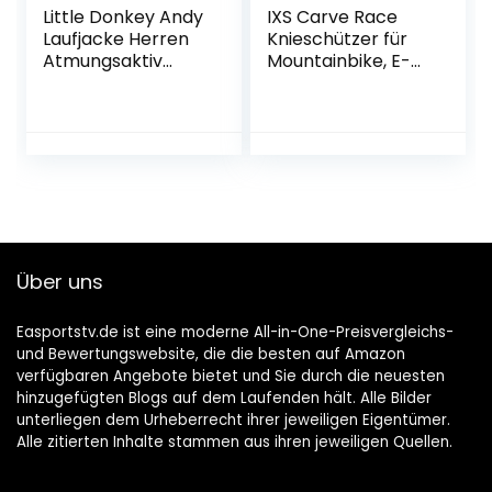
Little Donkey Andy
IXS Carve Race
Laufjacke Herren
Knieschützer für
Atmungsaktiv
Mountainbike, E-
Regenjacke
Bike, Cycle,
Herren
Schwarz, M
Schnelltrocknende
Windjacke
wasserdichte
Wandern Running
Über uns
Easportstv.de ist eine moderne All-in-One-Preisvergleichs-
und Bewertungswebsite, die die besten auf Amazon
verfügbaren Angebote bietet und Sie durch die neuesten
hinzugefügten Blogs auf dem Laufenden hält. Alle Bilder
unterliegen dem Urheberrecht ihrer jeweiligen Eigentümer.
Alle zitierten Inhalte stammen aus ihren jeweiligen Quellen.