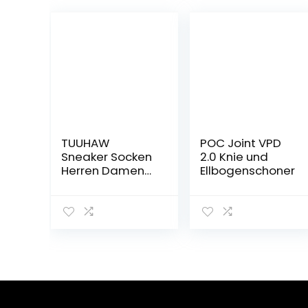
TUUHAW
POC Joint VPD
Sneaker Socken
2.0 Knie und
Herren Damen
Ellbogenschoner
Sportsocken
10Paar
Halbsocken
Kurze
Atmungsaktive
Baumwolle