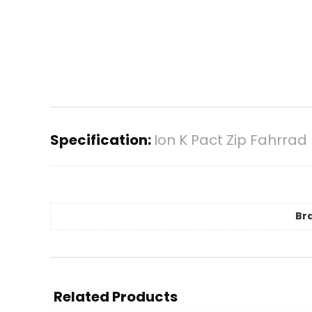
Specification:
Ion K Pact Zip Fahrra
Br
Related Products