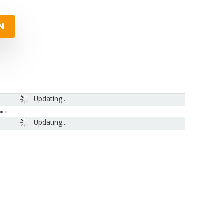
N
Updating...
Updating...