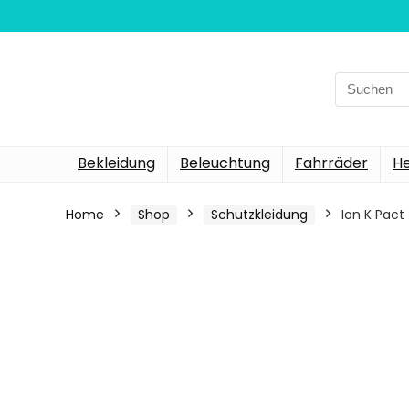
Search
for:
Bekleidung
Beleuchtung
Fahrräder
H
Home
Shop
Schutzkleidung
Ion K Pact