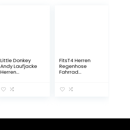
Little Donkey
FitsT4 Herren
Andy Laufjacke
Regenhose
Herren
Fahrrad
Atmungsaktiv
wasserdicht
Regenjacke
Wanderhose
Herren
atmungsaktiv
Schnelltrocknen
Winddicht
de Windjacke
Überhose zum
wasserdichte
Radfahren
Wandern
Trekking
Running