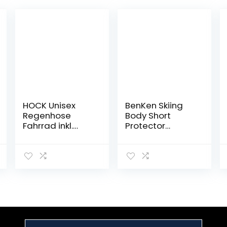
HOCK Unisex
BenKen Skiing
Regenhose
Body Short
Fahrrad inkl.
Protector
ausfaltbarem
Schutzausrüstun
Schuhschutz –
g Pad mit Futter
Hochwertige
Motor Brust
Regenbekleidun
Schulter
g mit Reflektor-
Rückenschutz
Streifen – 100%
verstellbare
wasserdichte
Jacke Damen
Hose für Herren
Herren
und Damen
Obermaterial
Gepolsterte (L,