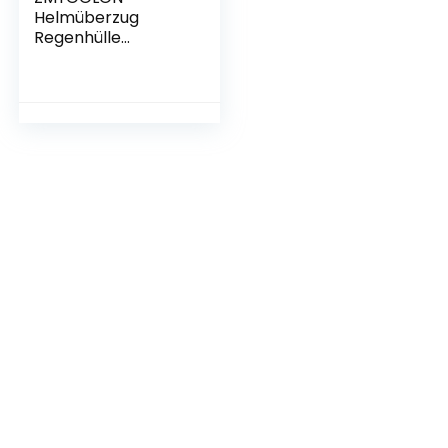
Helmüberzug
Regenhülle
Helmschutz
Refleksstreifen
Radfahren Helm
Regen Abdeckung
wasserdichte
Straße
Mountainbike Helm
Abdeckung
Staubdicht-
Universalgröße
Elastisches Kanten
Design