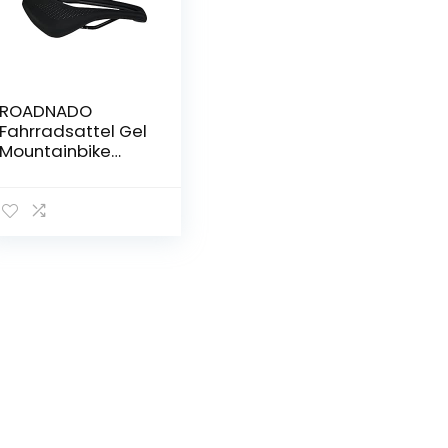
ROADNADO
Fahrradsattel Gel
Mountainbike
Fahrradsitz MTB
Sattel Hohl
Atmungsaktiv
Ergonomisches
Design
Stoßdämpfend
und wasserdicht
Komfortabler
Fahrradsitz
Fahrradteile