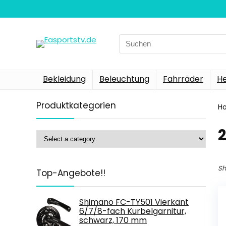
Search
for:
Bekleidung
Beleuchtung
Fahrräder
H
Produktkategorien
H
‎
Sh
Top-Angebote!!
Shimano FC-TY501 Vierkant
6/7/8-fach Kurbelgarnitur,
schwarz, 170 mm