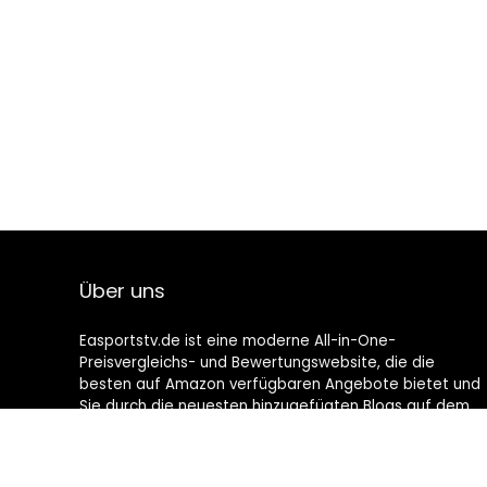
Über uns
Easportstv.de ist eine moderne All-in-One-
Preisvergleichs- und Bewertungswebsite, die die
besten auf Amazon verfügbaren Angebote bietet und
Sie durch die neuesten hinzugefügten Blogs auf dem
Laufenden hält. Alle Bilder unterliegen dem
Urheberrecht ihrer jeweiligen Eigentümer. Alle zitierten
Inhalte stammen aus ihren jeweiligen Quellen.