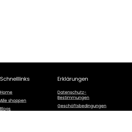
Schnelllinks
Erklärungen
Home
Datenschutz-
Bestimmungen
Alle shoppen
Geschäftsbedingungen
Blogs
Affiliate-Offenlegung
Unsere Webshops
Werben